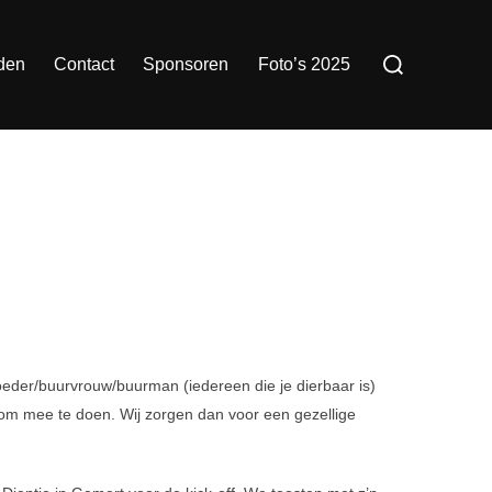
Zoek
naar:
den
Contact
Sponsoren
Foto’s 2025
moeder/buurvrouw/buurman (iedereen die je dierbaar is)
om mee te doen. Wij zorgen dan voor een gezellige