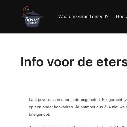
Ga
naar
de
inhoud
Waarom Gemert dineert?
Hoe w
Info voor de eter
Laat je verrassen door je dorpsgenoten. Elk gerecht (v
op een ander kookadres. Je ontmoet dus 3×4 nieuwe me
tafelgenoot.