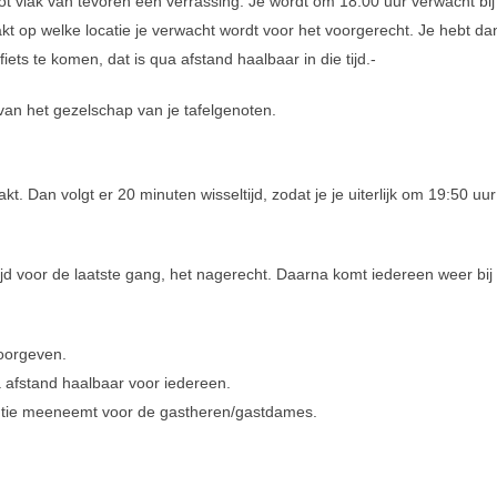
ft tot vlak van tevoren een verrassing. Je wordt om 18:00 uur verwacht bi
op welke locatie je verwacht wordt voor het voorgerecht. Je hebt dan
ets te komen, dat is qua afstand haalbaar in die tijd.-
van het gezelschap van je tafelgenoten.
 Dan volgt er 20 minuten wisseltijd, zodat je je uiterlijk om 19:50 uu
jd voor de laatste gang, het nagerecht. Daarna komt iedereen weer bij e
doorgeven.
a afstand haalbaar voor iedereen.
entie meeneemt voor de gastheren/gastdames.