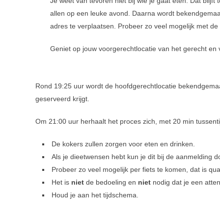
Je weet van tevoren niet bij wie je gaat eten. Dat blij
allen op een leuke avond. Daarna wordt bekendgemaakt 
adres te verplaatsen. Probeer zo veel mogelijk met de fi
Geniet op jouw voorgerechtlocatie van het gerecht en 
Rond 19:25 uur wordt de hoofdgerechtlocatie bekendgemaakt.
geserveerd krijgt.
Om 21:00 uur herhaalt het proces zich, met 20 min tussenti
De kokers zullen zorgen voor eten en drinken.
Als je dieetwensen hebt kun je dit bij de aanmelding 
Probeer zo veel mogelijk per fiets te komen, dat is qu
Het is
niet
de bedoeling en
niet
nodig dat je een att
Houd je aan het tijdschema.