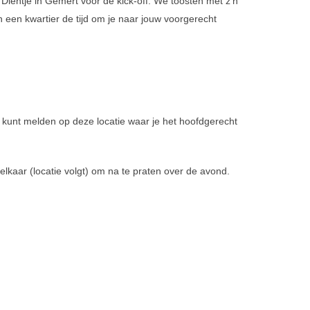
j Dientje in Gemert voor de kick-off. We toosten met z’n
 een kwartier de tijd om je naar jouw voorgerecht
r kunt melden op deze locatie waar je het hoofdgerecht
lkaar (locatie volgt) om na te praten over de avond.