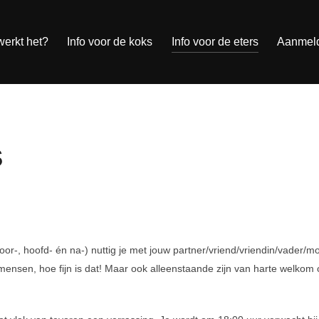
erkt het?
Info voor de koks
Info voor de eters
Aanmel
s
oor-, hoofd- én na-) nuttig je met jouw partner/vriend/vriendin/vader/
nsen, hoe fijn is dat! Maar ook alleenstaande zijn van harte welkom 